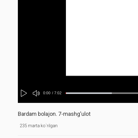
Mute
Current
0:00
/
Duration
7:02
Progress
:
Loaded
:
Play
0%
0%
Time
Bardam bolajon. 7-mashg'ulot
235 marta ko`rilgan