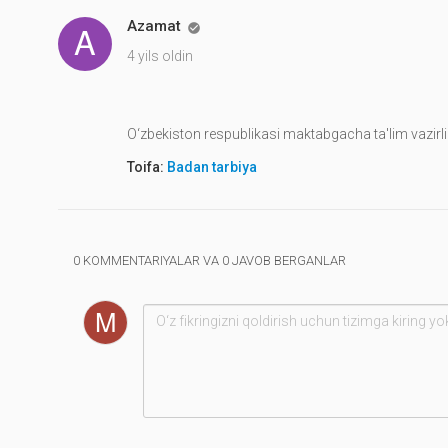
Azamat

4 yils oldin
O‘zbekiston respublikasi maktabgacha ta'lim vazirli
Toifa:
Badan tarbiya
0 KOMMENTARIYALAR VA 0 JAVOB BERGANLAR