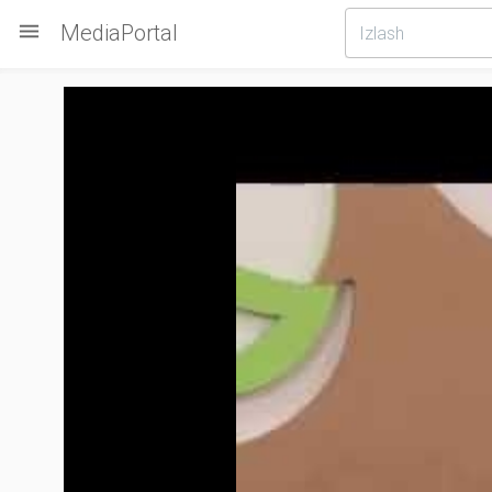

MediaPortal