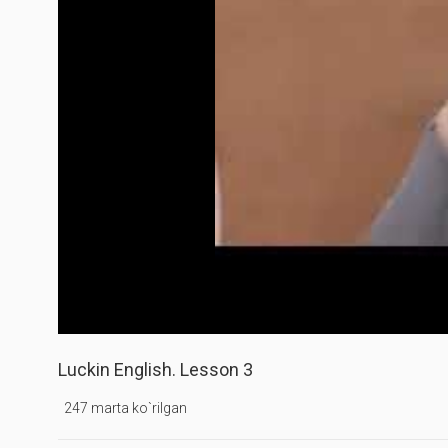
Luckin English. Lesson 3
247 marta ko`rilgan