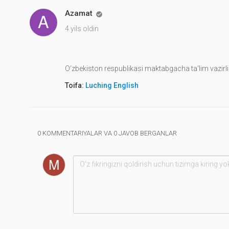
Azamat

4 yils oldin
O‘zbekiston respublikasi maktabgacha ta'lim vazirli
Toifa:
Luching English
0 KOMMENTARIYALAR VA 0 JAVOB BERGANLAR