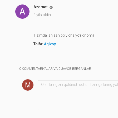
Azamat

4 yils oldin
Tizimda ishlash bo'yicha yo'riqnoma
Toifa:
Aqlvoy
0 KOMMENTARIYALAR VA 0 JAVOB BERGANLAR