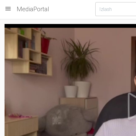

MediaPortal