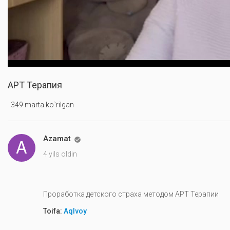
АРТ Терапия
349 marta ko`rilgan
Azamat

4 yils oldin
Проработка детского страха методом АРТ Терапии
Toifa:
Aqlvoy