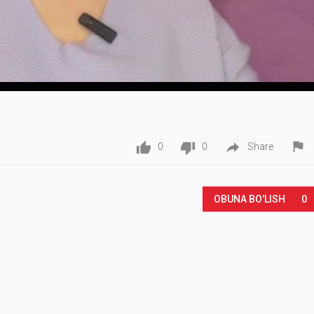




0
0
Share
Play
OBUNA BO'LISH
0